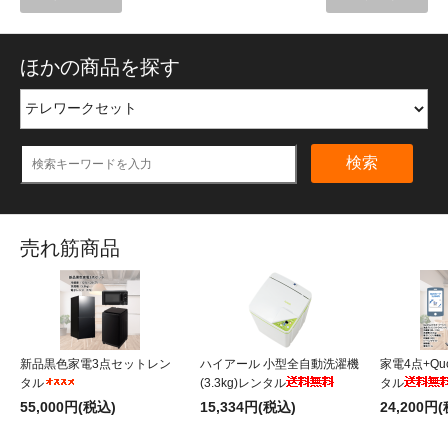
ほかの商品を探す
検索
売れ筋商品
新品黒色家電3点セットレン
ハイアール 小型全自動洗濯機
家電4点+Qu
タル
(3.3kg)レンタル
タル
55,000円(税込)
15,334円(税込)
24,200円