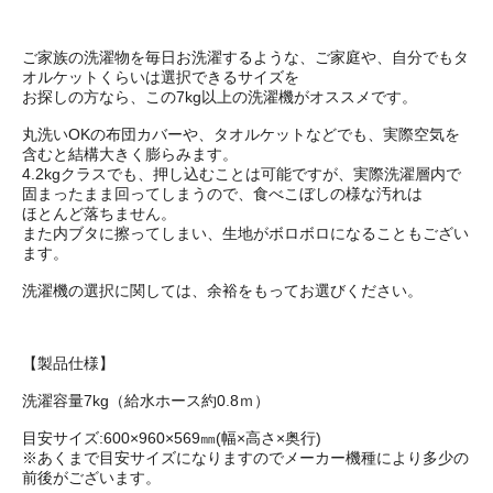
ご家族の洗濯物を毎日お洗濯するような、ご家庭や、自分でもタ
オルケットくらいは選択できるサイズを
お探しの方なら、この7kg以上の洗濯機がオススメです。
丸洗いOKの布団カバーや、タオルケットなどでも、実際空気を
含むと結構大きく膨らみます。
4.2kgクラスでも、押し込むことは可能ですが、実際洗濯層内で
固まったまま回ってしまうので、食べこぼしの様な汚れは
ほとんど落ちません。
また内ブタに擦ってしまい、生地がボロボロになることもござい
ます。
洗濯機の選択に関しては、余裕をもってお選びください。
【製品仕様】
洗濯容量7kg（給水ホース約0.8ｍ）
目安サイズ:600×960×569㎜(幅×高さ×奥行)
※あくまで目安サイズになりますのでメーカー機種により多少の
前後がございます。