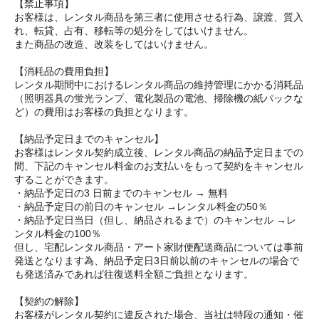
【禁止事項】
お客様は、レンタル商品を第三者に使用させる行為、譲渡、質入
れ、転貸、占有、移転等の処分をしてはいけません。
また商品の改造、改装をしてはいけません。
【消耗品の費用負担】
レンタル期間中におけるレンタル商品の維持管理にかかる消耗品
（照明器具の蛍光ランプ、電化製品の電池、掃除機の紙パックな
ど）の費用はお客様の負担となります。
【納品予定日までのキャンセル】
お客様はレンタル契約成立後、レンタル商品の納品予定日までの
間、下記のキャンセル料金のお支払いをもって契約をキャンセル
することができます。
・納品予定日の3 日前までのキャンセル → 無料
・納品予定日の前日のキャンセル →レンタル料金の50％
・納品予定日当日（但し、納品されるまで）のキャンセル →レ
ンタル料金の100％
但し、宅配レンタル商品・アート家財便配送商品については事前
発送となります為、納品予定日3日前以前のキャンセルの場合で
も発送済みであれば往復送料全額ご負担となります。
【契約の解除】
お客様がレンタル契約に違反された場合、当社は特段の通知・催