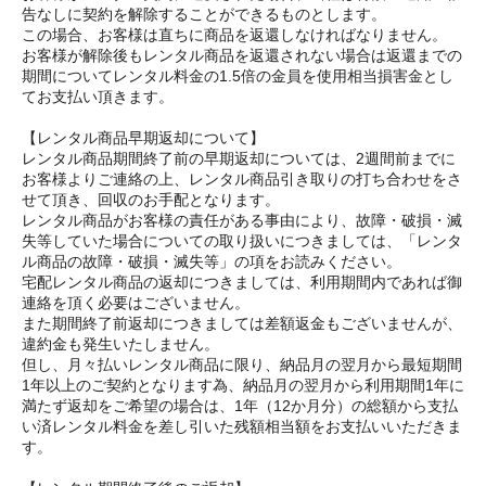
告なしに契約を解除することができるものとします。
この場合、お客様は直ちに商品を返還しなければなりません。
お客様が解除後もレンタル商品を返還されない場合は返還までの
期間についてレンタル料金の1.5倍の金員を使用相当損害金とし
てお支払い頂きます。
【レンタル商品早期返却について】
レンタル商品期間終了前の早期返却については、2週間前までに
お客様よりご連絡の上、レンタル商品引き取りの打ち合わせをさ
せて頂き、回収のお手配となります。
レンタル商品がお客様の責任がある事由により、故障・破損・滅
失等していた場合についての取り扱いにつきましては、「レンタ
ル商品の故障・破損・滅失等」の項をお読みください。
宅配レンタル商品の返却につきましては、利用期間内であれば御
連絡を頂く必要はございません。
また期間終了前返却につきましては差額返金もございませんが、
違約金も発生いたしません。
但し、月々払いレンタル商品に限り、納品月の翌月から最短期間
1年以上のご契約となります為、納品月の翌月から利用期間1年に
満たず返却をご希望の場合は、1年（12か月分）の総額から支払
い済レンタル料金を差し引いた残額相当額をお支払いいただきま
す。