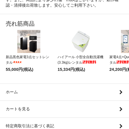
認・清掃後出荷致します。安心してご利用下さい。
売れ筋商品
新品黒色家電3点セットレン
ハイアール 小型全自動洗濯機
家電4点+Qu
タル
(3.3kg)レンタル
タル
55,000円(税込)
15,334円(税込)
24,200円
ホーム
カートを見る
特定商取引法に基づく表記