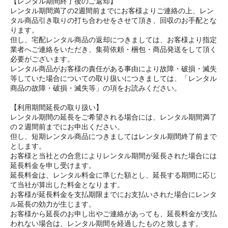
【レンタル期間終了後のご返却】
レンタル期間満了の2週間前までにお客様よりご連絡の上、レン
タル商品引き取りの打ち合わせをさせて頂き、回収のお手配とな
ります。
但し、宅配レンタル商品の返却につきましては、お客様より指定
業者へご連絡をいただき、集荷依頼・梱包・商品発送をして頂く
必要がございます。
レンタル商品がお客様の責任がある事由により故障・破損・滅失
等していた場合についての取り扱いにつきましては、「レンタル
商品の故障・破損・滅失等」の項をお読みください。
【利用期間延長の取り扱い】
レンタル期間の延長をご希望される場合には、レンタル期間満了
の２週間前までにお申出ください。
但し、短期レンタル商品につきましてはレンタル期間終了前まで
とします。
お客様と当社との合意によりレンタル期間が延長された場合には
延長料金を申し受けます。
延長料金は、レンタル料金に準じた額とし、延長する期間に応じ
て当社が算出した料金となります。
お客様が延長料金を支払期限までにお支払いされた場合にレンタ
ル延長の効力が生じます。
お客様から延長のお申し出やご連絡があっても、延長料金が支払
われない場合は、レンタル期間を経過したものと致します。