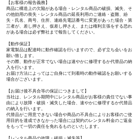
【お客様の報告義務】
商品に構造上の欠陥がある場合・レンタル商品の破損、滅失、そ
の他効用の喪失・レンタル商品の延長利用のご連絡・盗難、紛
失・氏名、商号、住所、連絡先電話番号に変更があった場合・第
三者が、差し押さえ、仮差し押さえ、または権利主張をする恐れ
がある場合は必ず弊社まで報告してください。
【動作保証】
家電製品は配達時に動作確認を行いますので、必ず立ち会いをお
願い致します。
その際、動作が正常でない場合は速やかに修理するか代替品の納
入を行います。
お届け方法によってはご自身にて到着時の動作確認をお願いする
場合がございます。
【お届け後不具合等の保証につきまして】
当社は、レンタル期間中にレンタル商品がお客様の責任でない事
由により故障・破損・滅失した場合、速やかに修理するか代替品
の納入を行います。
代替品がご用意できない場合や商品の不具合によりお客様のご使
用目的を達成できなかった場合には契約のレンタル料金のご返金
をもって一切の責任を免れるものといたします。
【レンタル商品の故障・破損・滅失等】