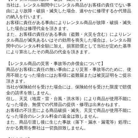
当社は、レンタル期間中にレンタル商品がお客様の責任でない事
由により故障・破損・滅失した場合、速やかに修理するか代替品
の納入を行います。
お客様に責任がある事由によりレンタル商品が故障・破損・滅失
した場合は修理代金を頂きます。
また、お客様の責任がある事由（盗難・火災を含む）によりレン
タル商品が滅失あるいはその効用を喪失した場合は、レンタル期
間中のレンタル料全額に加え、損害賠償として当社が定めた基準
により算出したその商品の代金を頂きます。
【レンタル商品の災害・事故等の弁償金について】
商品がお客様に責任の無い事由により災害・事故等のために、使
用不能となった場合にはお客様に盗難届または被災証明をご提示
頂きます。
当社が保険給付を受けた場合には、保険給付を受けた限度で賠償
金の請求を致しません。
但し、天災（地震・雷・台風・洪水等）により商品が使用不能に
なった場合、無償での代替品の提供・修理は出来かねます。
お客様の不注意による商品破損・滅失、天災で商品が使用不能に
なった場合のレンタル料金の返金は致しません。
また、商品引渡し後に生じた事故（落下・漏水・漏電等）処理に
かかる費用を弊社は一切負担致しません。