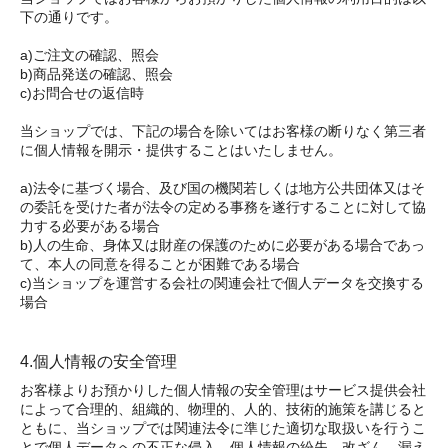
下の通りです。
a)ご注文の確認、照会
b)商品発送の確認、照会
c)お問合せの返信時
当ショップでは、下記の場合を除いてはお客様の断りなく第三者
に個人情報を開示・提供することはいたしません。
a)法令に基づく場合、及び国の機関若しくは地方公共団体又はそ
の委託を受けた者が法令の定める事務を遂行することに対して協
力する必要がある場合
b)人の生命、身体又は財産の保護のために必要がある場合であっ
て、本人の同意を得ることが困難である場合
c)当ショップを運営する会社の関連会社で個人データを交換する
場合
4.個人情報の安全管理
お客様よりお預かりした個人情報の安全管理はサービス提供会社
によって合理的、組織的、物理的、人的、技術的施策を講じると
ともに、当ショップでは関連法令に準じた適切な取扱いを行うこ
とで個人データへの不正な侵入、個人情報の紛失、改ざん、漏え