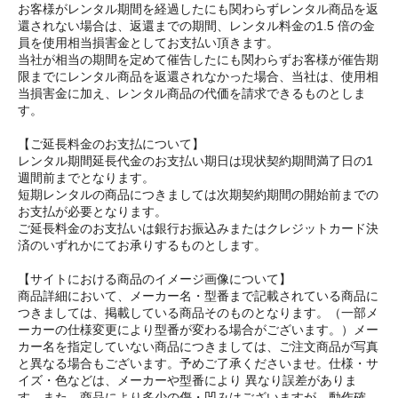
お客様がレンタル期間を経過したにも関わらずレンタル商品を返
還されない場合は、返還までの期間、レンタル料金の1.5 倍の金
員を使用相当損害金としてお支払い頂きます。
当社が相当の期間を定めて催告したにも関わらずお客様が催告期
限までにレンタル商品を返還されなかった場合、当社は、使用相
当損害金に加え、レンタル商品の代価を請求できるものとしま
す。
【ご延長料金のお支払について】
レンタル期間延長代金のお支払い期日は現状契約期間満了日の1
週間前までとなります。
短期レンタルの商品につきましては次期契約期間の開始前までの
お支払が必要となります。
ご延長料金のお支払いは銀行お振込みまたはクレジットカード決
済のいずれかにてお承りするものとします。
【サイトにおける商品のイメージ画像について】
商品詳細において、メーカー名・型番まで記載されている商品に
つきましては、掲載している商品そのものとなります。（一部メ
ーカーの仕様変更により型番が変わる場合がございます。）メー
カー名を指定していない商品につきましては、ご注文商品が写真
と異なる場合もございます。予めご了承くださいませ。仕様・サ
イズ・色などは、メーカーや型番により 異なり誤差がありま
す。また、商品により多少の傷・凹みはございますが、動作確