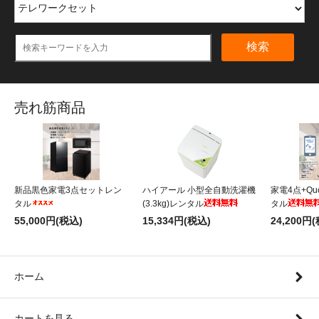
検索
売れ筋商品
新品黒色家電3点セットレン
ハイアール 小型全自動洗濯機
家電4点+Qu
タル
(3.3kg)レンタル
タル
55,000円(税込)
15,334円(税込)
24,200円
ホーム
カートを見る