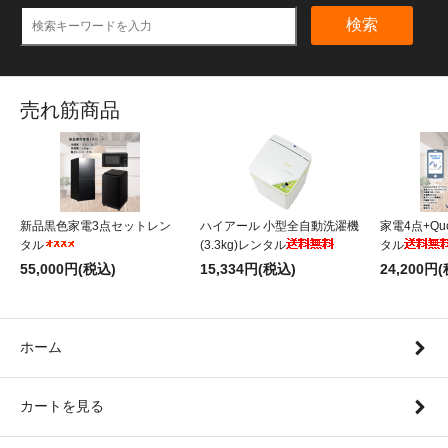
検索
売れ筋商品
新品黒色家電3点セットレン
ハイアール 小型全自動洗濯機
家電4点+Qu
タル
(3.3kg)レンタル
タル
55,000円(税込)
15,334円(税込)
24,200円
ホーム
カートを見る