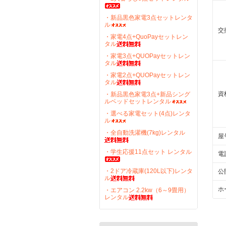
・新品黒色家電3点セットレンタ
ル
交
・家電4点+QuoPayセットレン
タル
・家電3点+QUOPayセットレン
タル
・家電2点+QUOPayセットレン
タル
資
・新品黒色家電3点+新品シング
ルベッドセットレンタル
・選べる家電セット(4点)レンタ
ル
・全自動洗濯機(7kg)レンタル
屋
・学生応援11点セット レンタル
電
・2ドア冷蔵庫(120L以下)レンタ
公
ル
ホ
・エアコン 2.2kw（6～9畳用）
レンタル