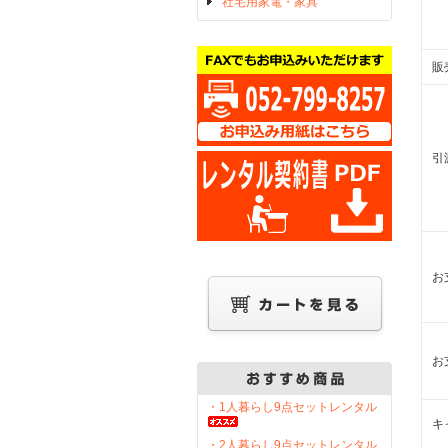
社宅用家電・家具
販
引
お
お
・1人暮らし9点セットレンタル
キ
・2人暮らし9点セットレンタル