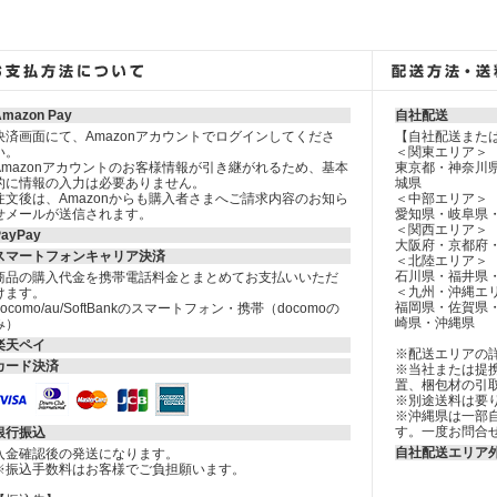
Amazon Pay
自社配送
決済画面にて、Amazonアカウントでログインしてくださ
【自社配送また
い。
＜関東エリア＞
Amazonアカウントのお客様情報が引き継がれるため、基本
東京都・神奈川
的に情報の入力は必要ありません。
城県
注文後は、Amazonからも購入者さまへご請求内容のお知ら
＜中部エリア＞
せメールが送信されます。
愛知県・岐阜県
＜関西エリア＞
PayPay
大阪府・京都府
スマートフォンキャリア決済
＜北陸エリア＞
石川県・福井県
商品の購入代金を携帯電話料金とまとめてお支払いいただ
＜九州・沖縄エ
けます。
福岡県・佐賀県
docomo/au/SoftBankのスマートフォン・携帯（docomoの
崎県・沖縄県
み）
楽天ペイ
※配送エリアの
カード決済
※当社または提
置、梱包材の引
※別途送料は要
※沖縄県は一部
す。一度お問合
銀行振込
自社配送エリア
入金確認後の発送になります。
※振込手数料はお客様でご負担願います。