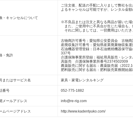
ご注文後、配送の手配に入りまして弊社を出
よるキャンセルは可能ですが、レンタル金額
換・キャンセルについて
※不良品または注文と異なる商品が届いた場
また、ご使用中に不具合が生じた場合も、
それに関しましては、一切費用はいただき
古物商許可番号：愛知県公安委員会 古物商許可番
産廃収集許可番号：愛知県産業廃棄物収集運搬業 
石油機器管理登録：日本石油燃焼機器保守協
337号
格・免許
介護保険事業所登録：福祉用具販売・レンタルリ
具販売 介護保険事業所番号2374502009
農薬販売に関する届出：農薬販売届（2022.10
肥料販売に関する届出：肥料販売業務開始届出（2
号またはサービス名
家具・家電レンタルキング
話番号
052-775-1882
開メールアドレス
info@re-rig.com
ームページアドレス
http://www.kadentyuko.com/