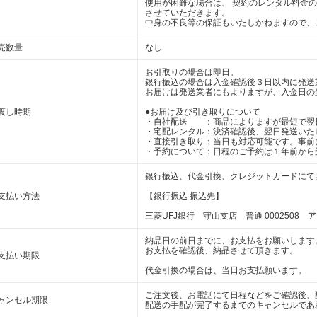
使用が困難な場合は、 契約のレンタル料金
させていただきます。
中身の不良等の保証もいたしかねますので、
売数量
なし
お引取りの場合は即日。
銀行振込の場合は入金確認後３日以内に発送
お届けは発送業者にもよりますが、入金日の
渡し時期
●お届け及び引き取りについて
・自社配送 ：商品によりますが最短で翌
・宅配レンタル：決済確認後、翌日発送いた
・直接引き取り：当日も対応可能です。事前
・予約について：日程のご予約は１年前から
銀行振込、代金引換、クレジットカードにて
支払い方法
【銀行振込 振込先】
三菱UFJ銀行 守山支店 普通 0002508 
納品日の前日までに、お支払をお願いします
お支払を確認後、納品させて頂きます。
支払い期限
代金引換の場合は、当日お支払願います。
ご注文後、お電話にて日程などをご確認後、
ャンセル期限
配送の手配が完了するまでのキャンセルであ