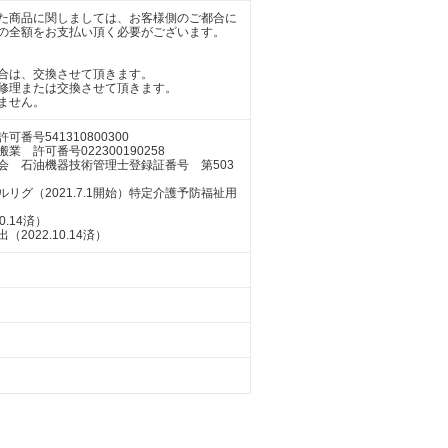
た商品に関しましては、お客様側のご都合に
の全額をお支払い頂く必要がございます。
合は、交換させて頂きます。
修理または交換させて頂きます。
ません。
号541310800300
許可番号022300190258
会 石油機器技術管理士登録証番号 第503
グ（2021.7.1開始）特定介護予防福祉用
.14済）
022.10.14済）