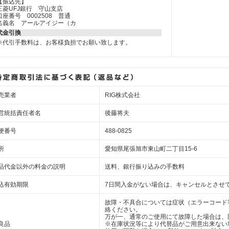
【振込先】
三菱UFJ銀行 守山支店
口座番号 0002508 普通
名義名 アールアイジー（カ
代金引換
※代引手数料は、お客様負担でお願い致します。
売業者
RIG株式会社
営統括責任者名
後藤将夫
便番号
488-0825
所
愛知県尾張旭市東山町二丁目15-6
品代金以外の料金の説明
送料、銀行振り込みの手数料
込有効期限
7日間入金がない場合は、キャンセルとさせ
故障・不具合については症状（エラーコード
絡ください。
万が一、通常のご使用にて故障した場合は、
良品
※在庫状況等により代替品がご用意出来ない