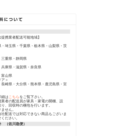
は提携業者配送可能地域】
県・埼玉県・千葉県・栃木県・山梨県・茨
・三重県・静岡県
・兵庫県・滋賀県・奈良県
・富山県
リア＞
・長崎県・大分県・熊本県・鹿児島県・宮
詳細は
こちら
をご覧下さい。
携業者の配送員が家具・家電の開梱、設
取り、回収時の梱包を行います。
りません。
自社配送では対応できない商品もございま
せください。
外 （佐川急便）