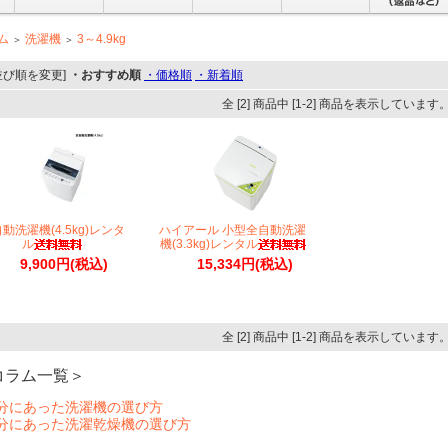
ム
洗濯機
3～4.9kg
＞
＞
並び順を変更]
・おすすめ順
・価格順
・新着順
全 [2] 商品中 [1-2] 商品を表示しています
動洗濯機(4.5kg)レンタ
ハイアール 小型全自動洗濯
ル
機(3.3kg)レンタル
9,900円(税込)
15,334円(税込)
全 [2] 商品中 [1-2] 商品を表示しています
コラム一覧＞
自分にあった洗濯機の選び方
自分にあった洗濯乾燥機の選び方