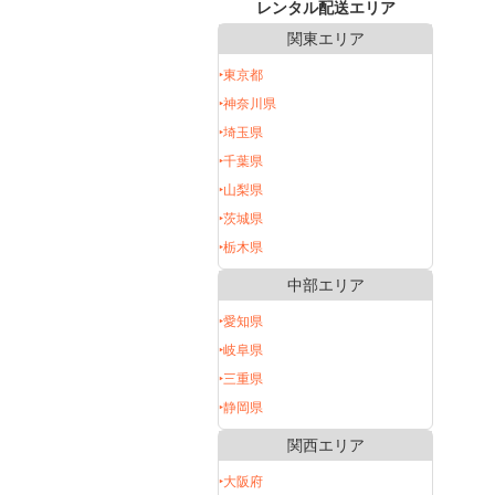
レンタル配送エリア
関東エリア
‣東京都
‣神奈川県
‣埼玉県
‣千葉県
‣山梨県
‣茨城県
‣栃木県
中部エリア
‣愛知県
‣岐阜県
‣三重県
‣静岡県
関西エリア
‣大阪府