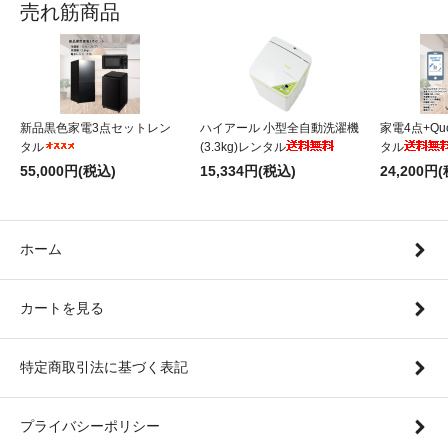
売れ筋商品
新品黒色家電3点セットレン
ハイアール 小型全自動洗濯機
家電4点+Qu
タル
(3.3kg)レンタル
タル
55,000円(税込)
15,334円(税込)
24,200円
ホーム
カートを見る
特定商取引法に基づく表記
プライバシーポリシー