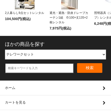
2人暮らし9点セットレンタル
遮光・遮熱・防炎ドレープカ
照明器具（
ーテン1組 巾100×丈135×2
プ）レンタ
104,500円(税込)
枚レンタル
6,248円(
7,975円(税込)
ほかの商品を探す
検索
ホーム
カートを見る