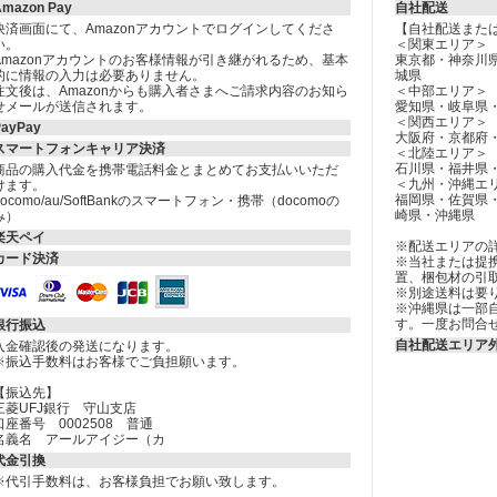
Amazon Pay
自社配送
決済画面にて、Amazonアカウントでログインしてくださ
【自社配送また
い。
＜関東エリア＞
Amazonアカウントのお客様情報が引き継がれるため、基本
東京都・神奈川
的に情報の入力は必要ありません。
城県
注文後は、Amazonからも購入者さまへご請求内容のお知ら
＜中部エリア＞
せメールが送信されます。
愛知県・岐阜県
＜関西エリア＞
PayPay
大阪府・京都府
スマートフォンキャリア決済
＜北陸エリア＞
石川県・福井県
商品の購入代金を携帯電話料金とまとめてお支払いいただ
＜九州・沖縄エ
けます。
福岡県・佐賀県
docomo/au/SoftBankのスマートフォン・携帯（docomoの
崎県・沖縄県
み）
楽天ペイ
※配送エリアの
カード決済
※当社または提
置、梱包材の引
※別途送料は要
※沖縄県は一部
す。一度お問合
銀行振込
自社配送エリア
入金確認後の発送になります。
※振込手数料はお客様でご負担願います。
【振込先】
三菱UFJ銀行 守山支店
口座番号 0002508 普通
名義名 アールアイジー（カ
代金引換
※代引手数料は、お客様負担でお願い致します。