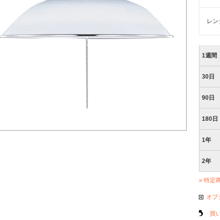
レン
1週間
30日
90日
180日
1年
2年
» 特定
オプ
買