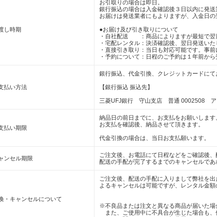
お引取りの場合は即日。
銀行振込の場合は入金確認後３日以内に発送
お届けは発送業者にもよりますが、入金日の
渡し時期
●お届け及び引き取りについて
・自社配送 ：商品によりますが最短で翌
・宅配レンタル：決済確認後、翌日発送いた
・直接引き取り：当日も対応可能です。事前
・予約について：日程のご予約は１年前から
銀行振込、代金引換、クレジットカードにて
支払い方法
【銀行振込 振込先】
三菱UFJ銀行 守山支店 普通 0002508 
納品日の前日までに、お支払をお願いします
お支払を確認後、納品させて頂きます。
支払い期限
代金引換の場合は、当日お支払願います。
ご注文後、お電話にて日程などをご確認後、
ャンセル期限
配送の手配が完了するまでのキャンセルであ
ご注文後、配送の手配に入りまして弊社を出
よるキャンセルは可能ですが、レンタル金額
換・キャンセルについて
※不良品または注文と異なる商品が届いた場
また、ご使用中に不具合が生じた場合も、