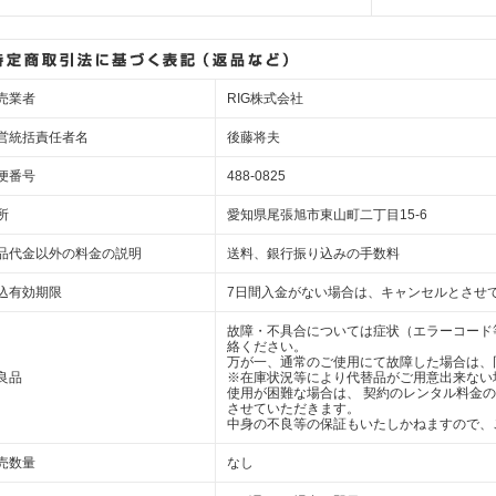
売業者
RIG株式会社
営統括責任者名
後藤将夫
便番号
488-0825
所
愛知県尾張旭市東山町二丁目15-6
品代金以外の料金の説明
送料、銀行振り込みの手数料
込有効期限
7日間入金がない場合は、キャンセルとさせ
故障・不具合については症状（エラーコード
絡ください。
万が一、通常のご使用にて故障した場合は、
良品
※在庫状況等により代替品がご用意出来ない
使用が困難な場合は、 契約のレンタル料金
させていただきます。
中身の不良等の保証もいたしかねますので、
売数量
なし