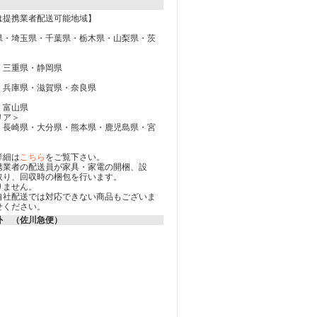
は提携業者配送可能地域】
県・埼玉県・千葉県・栃木県・山梨県・茨
・三重県・静岡県
・兵庫県・滋賀県・奈良県
・富山県
リア＞
・長崎県・大分県・熊本県・鹿児島県・宮
詳細は
こちら
をご覧下さい。
携業者の配送員が家具・家電の開梱、設
取り、回収時の梱包を行います。
りません。
自社配送では対応できない商品もございま
せください。
外 （佐川急便）