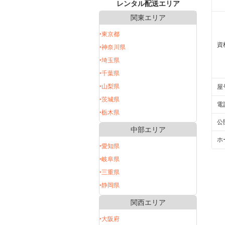
レンタル配送エリア
関東エリア
‣東京都
資
‣神奈川県
‣埼玉県
‣千葉県
‣山梨県
屋
‣茨城県
電
‣栃木県
公
中部エリア
ホ
‣愛知県
‣岐阜県
‣三重県
‣静岡県
関西エリア
‣大阪府