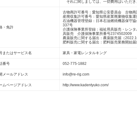
それに関しましては、一切費用はいただき
古物商許可番号：愛知県公安委員会 古物商許可番
産廃収集許可番号：愛知県産業廃棄物収集運搬業 
石油機器管理登録：日本石油燃焼機器保守協
337号
格・免許
介護保険事業所登録：福祉用具販売・レンタルリ
具販売 介護保険事業所番号2374502009
農薬販売に関する届出：農薬販売届（2022.10
肥料販売に関する届出：肥料販売業務開始届出（2
号またはサービス名
家具・家電レンタルキング
話番号
052-775-1882
開メールアドレス
info@re-rig.com
ームページアドレス
http://www.kadentyuko.com/