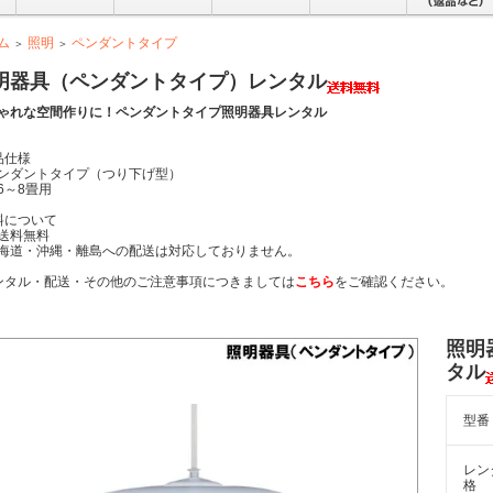
ム
照明
ペンダントタイプ
＞
＞
明器具（ペンダントタイプ）レンタル
ゃれな空間作りに！ペンダントタイプ照明器具レンタル
品仕様
ダントタイプ（つり下げ型）
～8畳用
料について
送料無料
海道・沖縄・離島への配送は対応しておりません。
ンタル・配送・その他のご注意事項につきましては
こちら
をご確認ください。
照明
タル
型番
レン
格