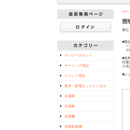
ホー
照
おし
■製
ペン
※6
テレワークセット
■送
往復
ゲーミング用品
※北
■レ
イベント用品
家具・家電セットレンタル
冷蔵庫
冷凍庫
洗濯機
衣類乾燥機