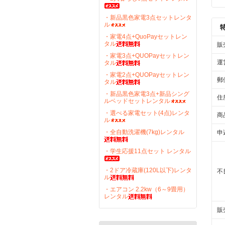
・新品黒色家電3点セットレンタ
ル
・家電4点+QuoPayセットレン
タル
販
・家電3点+QUOPayセットレン
運
タル
・家電2点+QUOPayセットレン
郵
タル
・新品黒色家電3点+新品シング
住
ルベッドセットレンタル
・選べる家電セット(4点)レンタ
商
ル
・全自動洗濯機(7kg)レンタル
申
・学生応援11点セット レンタル
・2ドア冷蔵庫(120L以下)レンタ
不
ル
・エアコン 2.2kw（6～9畳用）
レンタル
販