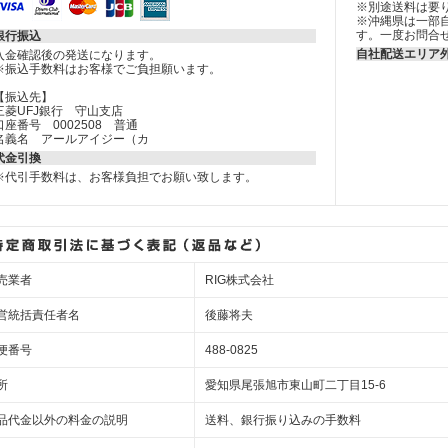
※別途送料は要
※沖縄県は一部
す。一度お問合
銀行振込
自社配送エリア
入金確認後の発送になります。
※振込手数料はお客様でご負担願います。
【振込先】
三菱UFJ銀行 守山支店
口座番号 0002508 普通
名義名 アールアイジー（カ
代金引換
※代引手数料は、お客様負担でお願い致します。
売業者
RIG株式会社
営統括責任者名
後藤将夫
便番号
488-0825
所
愛知県尾張旭市東山町二丁目15-6
品代金以外の料金の説明
送料、銀行振り込みの手数料