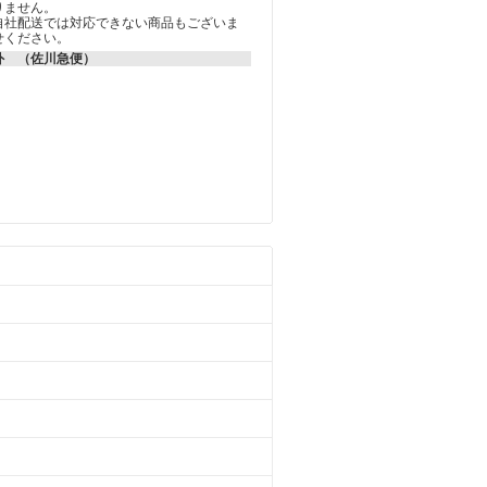
りません。
自社配送では対応できない商品もございま
せください。
外 （佐川急便）