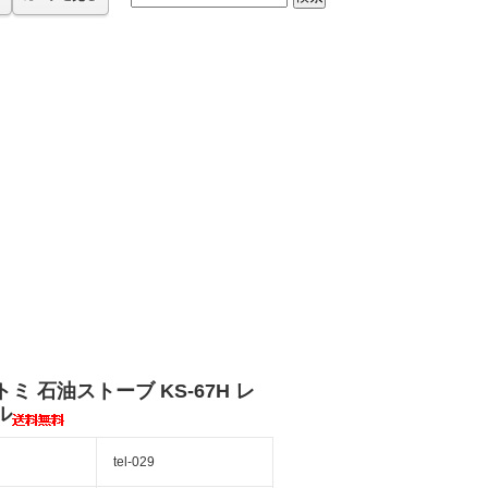
ミ 石油ストーブ KS-67H レ
ル
tel-029