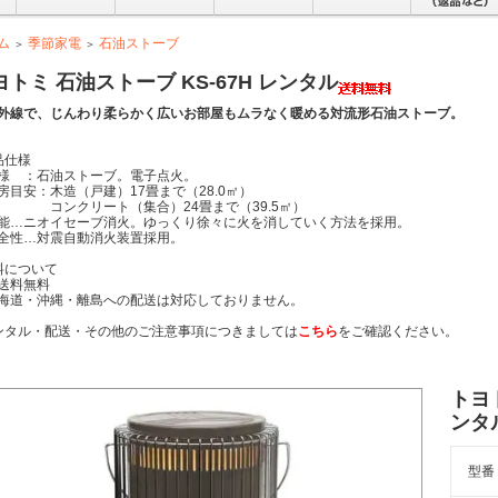
ム
季節家電
石油ストーブ
＞
＞
ヨトミ 石油ストーブ KS-67H レンタル
外線で、じんわり柔らかく広いお部屋もムラなく暖める対流形石油ストーブ。
品仕様
 ：石油ストーブ。電子点火。
目安：木造（戸建）17畳まで（28.0㎡）
ンクリート（集合）24畳まで（39.5㎡）
…ニオイセーブ消火。ゆっくり徐々に火を消していく方法を採用。
性…対震自動消火装置採用。
料について
送料無料
海道・沖縄・離島への配送は対応しておりません。
ンタル・配送・その他のご注意事項につきましては
こちら
をご確認ください。
トヨト
ンタ
型番