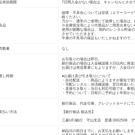
込有効期限
7日間入金がない場合は、キャンセルとさせ
故障・不具合については症状（エラーコード
絡ください。
万が一、通常のご使用にて故障した場合は、
良品
※在庫状況等により代替品がご用意出来ない
使用が困難な場合は、 契約のレンタル料金
させていただきます。
中身の不良等の保証もいたしかねますので、
売数量
なし
お引取りの場合は即日。
銀行振込の場合は入金確認後３日以内に発送
お届けは発送業者にもよりますが、入金日の
渡し時期
●お届け及び引き取りについて
・自社配送 ：商品によりますが最短で翌
・宅配レンタル：決済確認後、翌日発送いた
・直接引き取り：当日も対応可能です。事前
・予約について：日程のご予約は１年前から
銀行振込、代金引換、クレジットカードにて
支払い方法
【銀行振込 振込先】
三菱UFJ銀行 守山支店 普通 0002508 
納品日の前日までに、お支払をお願いします