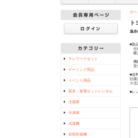
ホー
ト
遠赤
■製
仕様
暖房
コ
テレワークセット
機能
安全
ゲーミング用品
■送
往復
イベント用品
※北
家具・家電セットレンタル
■レ
冷蔵庫
冷凍庫
洗濯機
衣類乾燥機