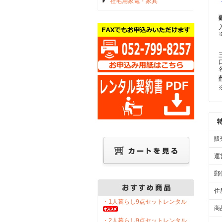
社宅用家電・家具
販
運
郵
住
・1人暮らし9点セットレンタル
商
・2人暮らし9点セットレンタル