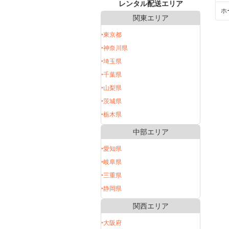
レンタル配送エリア
ホ
関東エリア
‣東京都
‣神奈川県
‣埼玉県
‣千葉県
‣山梨県
‣茨城県
‣栃木県
中部エリア
‣愛知県
‣岐阜県
‣三重県
‣静岡県
関西エリア
‣大阪府