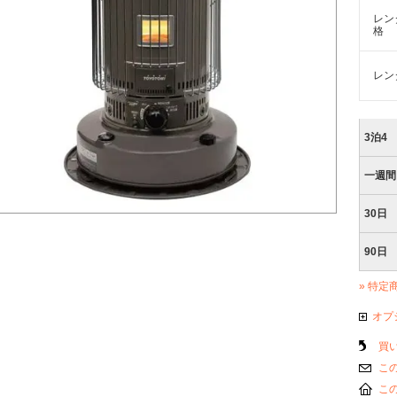
レン
格
レン
3泊4
一週間
30日
90日
» 特定
オプ
買
こ
こ