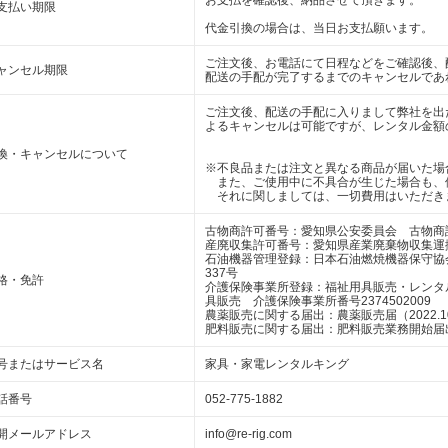
お支払を確認後、納品させて頂きます。
支払い期限
代金引換の場合は、当日お支払願います。
ご注文後、お電話にて日程などをご確認後、
ャンセル期限
配送の手配が完了するまでのキャンセルであ
ご注文後、配送の手配に入りまして弊社を出
よるキャンセルは可能ですが、レンタル金額
換・キャンセルについて
※不良品または注文と異なる商品が届いた場
また、ご使用中に不具合が生じた場合も、
それに関しましては、一切費用はいただき
古物商許可番号：愛知県公安委員会 古物商許可番
産廃収集許可番号：愛知県産業廃棄物収集運搬業 
石油機器管理登録：日本石油燃焼機器保守協
337号
格・免許
介護保険事業所登録：福祉用具販売・レンタルリ
具販売 介護保険事業所番号2374502009
農薬販売に関する届出：農薬販売届（2022.10
肥料販売に関する届出：肥料販売業務開始届出（2
号またはサービス名
家具・家電レンタルキング
話番号
052-775-1882
開メールアドレス
info@re-rig.com