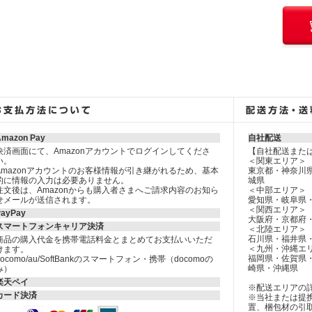
Amazon Pay
自社配送
決済画面にて、Amazonアカウントでログインしてくださ
【自社配送また
い。
＜関東エリア＞
Amazonアカウントのお客様情報が引き継がれるため、基本
東京都・神奈川
的に情報の入力は必要ありません。
城県
注文後は、Amazonからも購入者さまへご請求内容のお知ら
＜中部エリア＞
せメールが送信されます。
愛知県・岐阜県
＜関西エリア＞
PayPay
大阪府・京都府
スマートフォンキャリア決済
＜北陸エリア＞
石川県・福井県
商品の購入代金を携帯電話料金とまとめてお支払いいただ
＜九州・沖縄エ
けます。
福岡県・佐賀県
docomo/au/SoftBankのスマートフォン・携帯（docomoの
崎県・沖縄県
み）
楽天ペイ
※配送エリアの
カード決済
※当社または提
置、梱包材の引