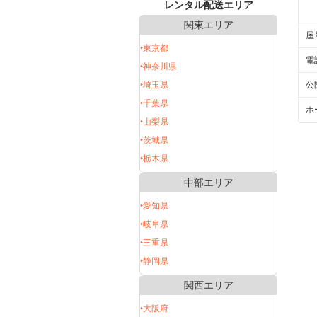
レンタル配送エリア
関東エリア
屋
‣東京都
電
‣神奈川県
‣埼玉県
公
‣千葉県
ホ
‣山梨県
‣茨城県
‣栃木県
中部エリア
‣愛知県
‣岐阜県
‣三重県
‣静岡県
関西エリア
‣大阪府