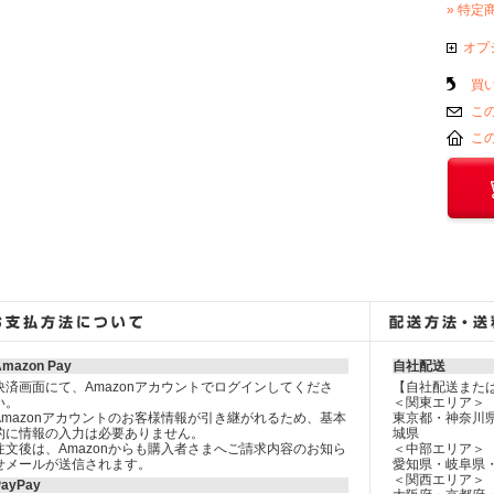
» 特定
オプ
買
こ
こ
Amazon Pay
自社配送
決済画面にて、Amazonアカウントでログインしてくださ
【自社配送また
い。
＜関東エリア＞
Amazonアカウントのお客様情報が引き継がれるため、基本
東京都・神奈川
的に情報の入力は必要ありません。
城県
注文後は、Amazonからも購入者さまへご請求内容のお知ら
＜中部エリア＞
せメールが送信されます。
愛知県・岐阜県
＜関西エリア＞
PayPay