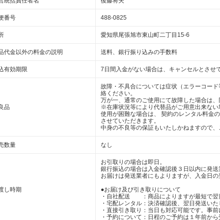
営統括責任者名
後藤将夫
便番号
488-0825
所
愛知県尾張旭市東山町二丁目15-6
品代金以外の料金の説明
送料、銀行振り込みの手数料
込有効期限
7日間入金がない場合は、キャンセルとさせ
故障・不具合については症状（エラーコード
絡ください。
万が一、通常のご使用にて故障した場合は、
良品
※在庫状況等により代替品がご用意出来ない
使用が困難な場合は、 契約のレンタル料金
させていただきます。
中身の不良等の保証もいたしかねますので、
売数量
なし
お引取りの場合は即日。
銀行振込の場合は入金確認後３日以内に発送
お届けは発送業者にもよりますが、入金日の
渡し時期
●お届け及び引き取りについて
・自社配送 ：商品によりますが最短で翌
・宅配レンタル：決済確認後、翌日発送いた
・直接引き取り：当日も対応可能です。事前
・予約について：日程のご予約は１年前から