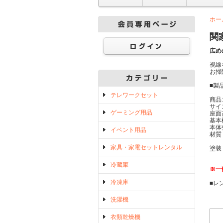
ホー
関家
広め
視線
お掃
■製
テレワークセット
商品
サイズ
ゲーミング用品
座面
基本
本体
イベント用品
材質
座
家具・家電セットレンタル
塗
冷蔵庫
※一
冷凍庫
■レ
洗濯機
衣類乾燥機