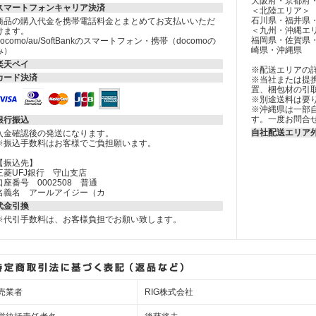
大阪府・京都府
スマートフォンキャリア決済
＜北陸エリア＞
石川県・福井県
商品の購入代金を携帯電話料金とまとめてお支払いいただ
＜九州・沖縄エ
けます。
福岡県・佐賀県
docomo/au/SoftBankのスマートフォン・携帯（docomoの
崎県・沖縄県
み）
楽天ペイ
※配送エリアの
カード決済
※当社または提
置、梱包材の引
※別途送料は要
※沖縄県は一部
す。一度お問合
銀行振込
自社配送エリア
入金確認後の発送になります。
※振込手数料はお客様でご負担願います。
【振込先】
三菱UFJ銀行 守山支店
口座番号 0002508 普通
名義名 アールアイジー（カ
代金引換
※代引手数料は、お客様負担でお願い致します。
売業者
RIG株式会社