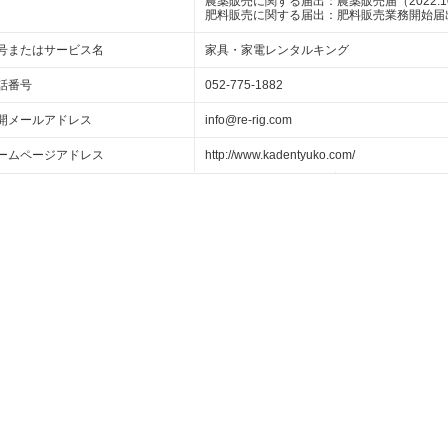
農薬販売に関する届出：農薬販売届（2022.10
肥料販売に関する届出：肥料販売業務開始届出（2
号またはサービス名
家具・家電レンタルキング
話番号
052-775-1882
開メールアドレス
info@re-rig.com
ームページアドレス
http://www.kadentyuko.com/