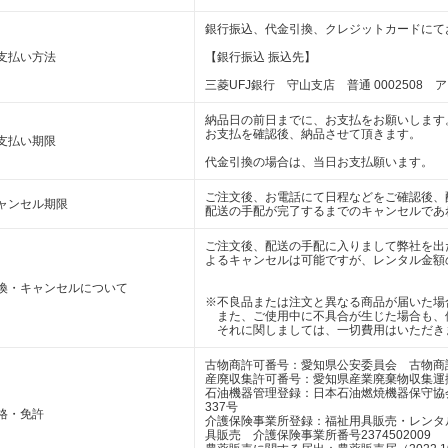
銀行振込、代金引換、クレジットカードにて
支払い方法
【銀行振込 振込先】
三菱UFJ銀行 守山支店 普通 0002508 
納品日の前日までに、お支払をお願いします
お支払を確認後、納品させて頂きます。
支払い期限
代金引換の場合は、当日お支払願います。
ご注文後、お電話にて日程などをご確認後、
ャンセル期限
配送の手配が完了するまでのキャンセルであ
ご注文後、配送の手配に入りまして弊社を出
よるキャンセルは可能ですが、レンタル金額
換・キャンセルについて
※不良品または注文と異なる商品が届いた場
また、ご使用中に不具合が生じた場合も、
それに関しましては、一切費用はいただき
古物商許可番号：愛知県公安委員会 古物商許可番
産廃収集許可番号：愛知県産業廃棄物収集運搬業 
石油機器管理登録：日本石油燃焼機器保守協
337号
格・免許
介護保険事業所登録：福祉用具販売・レンタルリ
具販売 介護保険事業所番号2374502009