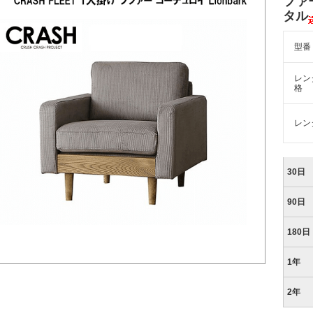
ファー
タル
型番
レン
格
レン
30日
90日
180日
1年
2年