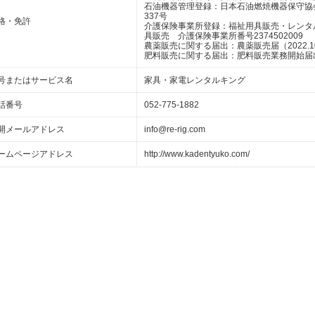
石油機器管理登録：日本石油燃焼機器保守協
337号
格・免許
介護保険事業所登録：福祉用具販売・レンタルリ
具販売 介護保険事業所番号2374502009
農薬販売に関する届出：農薬販売届（2022.10
肥料販売に関する届出：肥料販売業務開始届出（2
号またはサービス名
家具・家電レンタルキング
話番号
052-775-1882
開メールアドレス
info@re-rig.com
ームページアドレス
http://www.kadentyuko.com/