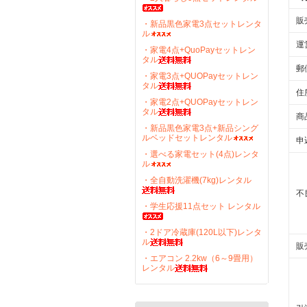
販
・新品黒色家電3点セットレンタ
ル
運
・家電4点+QuoPayセットレン
タル
郵
・家電3点+QUOPayセットレン
タル
住
・家電2点+QUOPayセットレン
タル
商
・新品黒色家電3点+新品シング
ルベッドセットレンタル
申
・選べる家電セット(4点)レンタ
ル
・全自動洗濯機(7kg)レンタル
不
・学生応援11点セット レンタル
・2ドア冷蔵庫(120L以下)レンタ
ル
販
・エアコン 2.2kw（6～9畳用）
レンタル