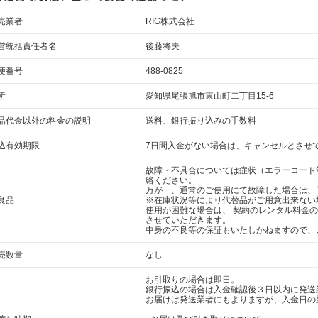
売業者
RIG株式会社
営統括責任者名
後藤将夫
便番号
488-0825
所
愛知県尾張旭市東山町二丁目15-6
品代金以外の料金の説明
送料、銀行振り込みの手数料
込有効期限
7日間入金がない場合は、キャンセルとさせ
故障・不具合については症状（エラーコード
絡ください。
万が一、通常のご使用にて故障した場合は、
良品
※在庫状況等により代替品がご用意出来ない
使用が困難な場合は、 契約のレンタル料金
させていただきます。
中身の不良等の保証もいたしかねますので、
売数量
なし
お引取りの場合は即日。
銀行振込の場合は入金確認後３日以内に発送
お届けは発送業者にもよりますが、入金日の