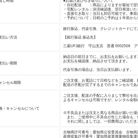
渡し時期
●お届け及び引き取りについて
・自社配送 ：商品によりますが最短で翌
・宅配レンタル：決済確認後、翌日発送いた
・直接引き取り：当日も対応可能です。事前
・予約について：日程のご予約は１年前から
銀行振込、代金引換、クレジットカードにて
支払い方法
【銀行振込 振込先】
三菱UFJ銀行 守山支店 普通 0002508 
納品日の前日までに、お支払をお願いします
お支払を確認後、納品させて頂きます。
支払い期限
代金引換の場合は、当日お支払願います。
ご注文後、お電話にて日程などをご確認後、
ャンセル期限
配送の手配が完了するまでのキャンセルであ
ご注文後、配送の手配に入りまして弊社を出
よるキャンセルは可能ですが、レンタル金額
換・キャンセルについて
※不良品または注文と異なる商品が届いた場
また、ご使用中に不具合が生じた場合も、
それに関しましては、一切費用はいただき
古物商許可番号：愛知県公安委員会 古物商許可番
産廃収集許可番号：愛知県産業廃棄物収集運搬業 