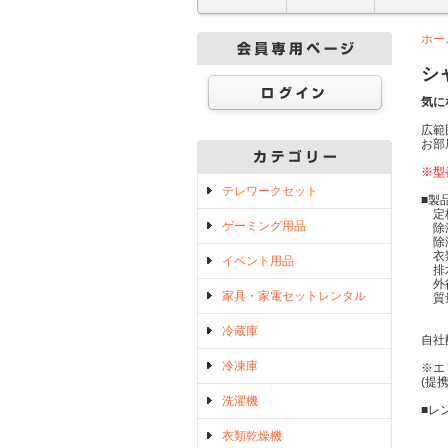
ホー
シ
気に
広範
お部
※型
テレワークセット
■製
定格除
ゲーミング用品
除湿
除湿
衣類
イベント用品
排水
外径
家具・家電セットレンタル
質
冷蔵庫
自社
冷凍庫
※エ
(提
洗濯機
■レ
衣類乾燥機