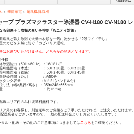
ム
季節家電
扇風機/除湿機
＞
＞
ャープ プラズマクラスター除湿器 CV-H180 CV-N180 
なる部屋干し衣類の臭いを抑制「Wニオイ対策」
囲送風と強力除湿で大量の衣類を一気に乾かせる「2段ワイド干し」
屋のカビを未然に防ぐ「カビバリア運転」
番はお選びいただけません。どちらかの発送となります。
品仕様
湿能力（50Hz/60Hz）：16/18 L/日
可能面積（木造） ：50Hz 20畳、60Hz 23畳
可能面積（鉄筋） ：50Hz 40畳、60Hz 45畳
乾燥時間（2kg） ：約80分
タンク容量 ：約4.5L(ハンドル付)
寸法（幅×奥行×高さ） ：359×248×665mm
量 ：約16.5kg
配送エリア内のみ往復送料無料です。
リア外のお客様も、別途送料のご負担をご了承いただければ、ご注文いただけます
携配送業者がございますので、一般の配送料金よりもお安くいたします。)
ンタル・配送・その他のご注意事項につきましては
こちら
をご確認ください。