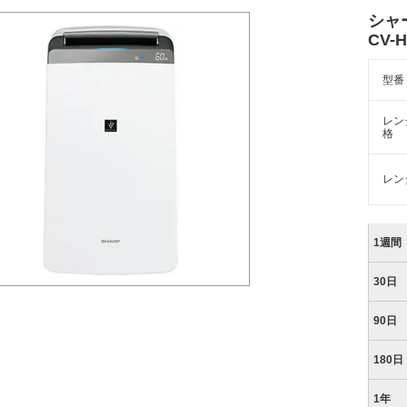
シャ
CV-
型番
レン
格
レン
1週間
30日
90日
180日
1年