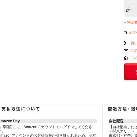
2年
» 特定
オプ
買
こ
こ
Amazon Pay
自社配送
決済画面にて、Amazonアカウントでログインしてくださ
【自社配送また
い。
＜関東エリア＞
Amazonアカウントのお客様情報が引き継がれるため、基本
東京都・神奈川