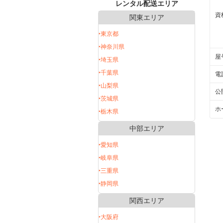
レンタル配送エリア
資
関東エリア
‣東京都
‣神奈川県
屋
‣埼玉県
‣千葉県
電
‣山梨県
公
‣茨城県
ホ
‣栃木県
中部エリア
‣愛知県
‣岐阜県
‣三重県
‣静岡県
関西エリア
‣大阪府