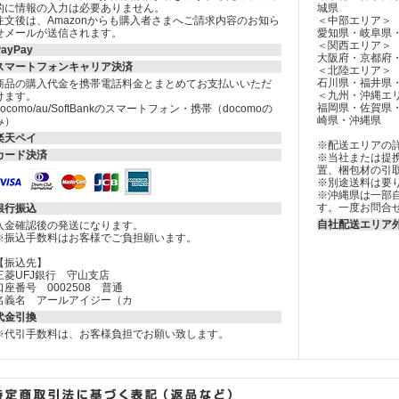
的に情報の入力は必要ありません。
城県
注文後は、Amazonからも購入者さまへご請求内容のお知ら
＜中部エリア＞
せメールが送信されます。
愛知県・岐阜県
＜関西エリア＞
PayPay
大阪府・京都府
スマートフォンキャリア決済
＜北陸エリア＞
石川県・福井県
商品の購入代金を携帯電話料金とまとめてお支払いいただ
＜九州・沖縄エ
けます。
福岡県・佐賀県
docomo/au/SoftBankのスマートフォン・携帯（docomoの
崎県・沖縄県
み）
楽天ペイ
※配送エリアの
カード決済
※当社または提
置、梱包材の引
※別途送料は要
※沖縄県は一部
す。一度お問合
銀行振込
自社配送エリア
入金確認後の発送になります。
※振込手数料はお客様でご負担願います。
【振込先】
三菱UFJ銀行 守山支店
口座番号 0002508 普通
名義名 アールアイジー（カ
代金引換
※代引手数料は、お客様負担でお願い致します。