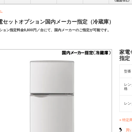
ム
電セットオプション国内メーカー指定（冷蔵庫）
ション指定料金8,800円／台にて、国内メーカーのご指定が可能です。
家電
指定
型番
レン
格
レン
» 特定
買