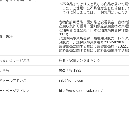
換・キャンセルについて
※不良品または注文と異なる商品が届いた場
また、ご使用中に不具合が生じた場合も、
それに関しましては、一切費用はいただき
古物商許可番号：愛知県公安委員会 古物商許可番
産廃収集許可番号：愛知県産業廃棄物収集運搬業 
石油機器管理登録：日本石油燃焼機器保守協
337号
格・免許
介護保険事業所登録：福祉用具販売・レンタルリ
具販売 介護保険事業所番号2374502009
農薬販売に関する届出：農薬販売届（2022.10
肥料販売に関する届出：肥料販売業務開始届出（2
号またはサービス名
家具・家電レンタルキング
話番号
052-775-1882
開メールアドレス
info@re-rig.com
ームページアドレス
http://www.kadentyuko.com/