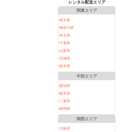
レンタル配送エリア
関東エリア
‣東京都
‣神奈川県
‣埼玉県
‣千葉県
‣山梨県
‣茨城県
‣栃木県
中部エリア
‣愛知県
‣岐阜県
‣三重県
‣静岡県
関西エリア
‣大阪府