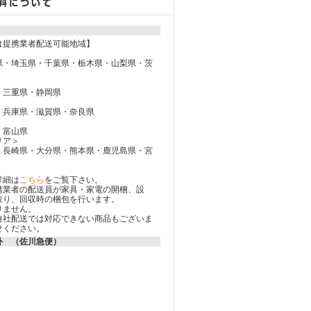
は提携業者配送可能地域】
県・埼玉県・千葉県・栃木県・山梨県・茨
・三重県・静岡県
・兵庫県・滋賀県・奈良県
・富山県
リア＞
・長崎県・大分県・熊本県・鹿児島県・宮
詳細は
こちら
をご覧下さい。
携業者の配送員が家具・家電の開梱、設
取り、回収時の梱包を行います。
りません。
自社配送では対応できない商品もございま
せください。
外 （佐川急便）