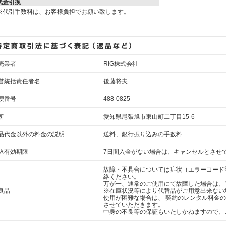
代金引換
※代引手数料は、お客様負担でお願い致します。
売業者
RIG株式会社
営統括責任者名
後藤将夫
便番号
488-0825
所
愛知県尾張旭市東山町二丁目15-6
品代金以外の料金の説明
送料、銀行振り込みの手数料
込有効期限
7日間入金がない場合は、キャンセルとさせ
故障・不具合については症状（エラーコード
絡ください。
万が一、通常のご使用にて故障した場合は、
良品
※在庫状況等により代替品がご用意出来ない
使用が困難な場合は、 契約のレンタル料金
させていただきます。
中身の不良等の保証もいたしかねますので、