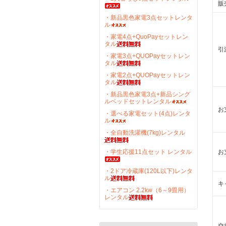
販
・新品黒色家電3点セットレンタ
ル
・家電4点+QuoPayセットレン
タル
引
・家電3点+QUOPayセットレン
タル
・家電2点+QUOPayセットレン
タル
・新品黒色家電3点+新品シング
ルベッドセットレンタル
お
・選べる家電セット(4点)レンタ
ル
・全自動洗濯機(7kg)レンタル
・学生応援11点セット レンタル
お
・2ドア冷蔵庫(120L以下)レンタ
ル
キ
・エアコン 2.2kw（6～9畳用）
レンタル