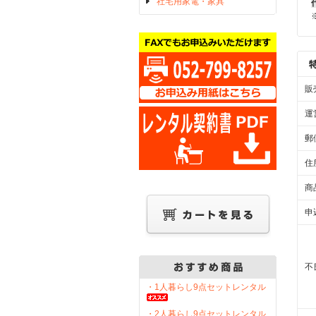
社宅用家電・家具
販
運
郵
住
商
申
不
・1人暮らし9点セットレンタル
・2人暮らし9点セットレンタル