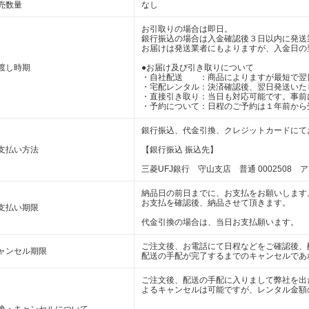
売数量
なし
お引取りの場合は即日。
銀行振込の場合は入金確認後３日以内に発送
お届けは発送業者にもよりますが、入金日の
渡し時期
●お届け及び引き取りについて
・自社配送 ：商品によりますが最短で翌
・宅配レンタル：決済確認後、翌日発送いた
・直接引き取り：当日も対応可能です。事前
・予約について：日程のご予約は１年前から
銀行振込、代金引換、クレジットカードにて
支払い方法
【銀行振込 振込先】
三菱UFJ銀行 守山支店 普通 0002508 
納品日の前日までに、お支払をお願いします
お支払を確認後、納品させて頂きます。
支払い期限
代金引換の場合は、当日お支払願います。
ご注文後、お電話にて日程などをご確認後、
ャンセル期限
配送の手配が完了するまでのキャンセルであ
ご注文後、配送の手配に入りまして弊社を出
よるキャンセルは可能ですが、レンタル金額