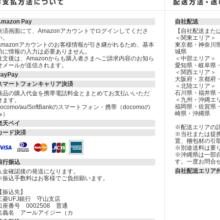
Amazon Pay
自社配送
決済画面にて、Amazonアカウントでログインしてくださ
【自社配送また
い。
＜関東エリア＞
Amazonアカウントのお客様情報が引き継がれるため、基本
東京都・神奈川
的に情報の入力は必要ありません。
城県
注文後は、Amazonからも購入者さまへご請求内容のお知ら
＜中部エリア＞
せメールが送信されます。
愛知県・岐阜県
＜関西エリア＞
PayPay
大阪府・京都府
スマートフォンキャリア決済
＜北陸エリア＞
石川県・福井県
商品の購入代金を携帯電話料金とまとめてお支払いいただ
＜九州・沖縄エ
けます。
福岡県・佐賀県
docomo/au/SoftBankのスマートフォン・携帯（docomoの
崎県・沖縄県
み）
楽天ペイ
※配送エリアの
カード決済
※当社または提
置、梱包材の引
※別途送料は要
※沖縄県は一部
す。一度お問合
銀行振込
自社配送エリア
入金確認後の発送になります。
※振込手数料はお客様でご負担願います。
【振込先】
三菱UFJ銀行 守山支店
口座番号 0002508 普通
名義名 アールアイジー（カ