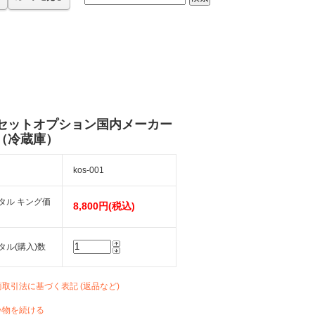
セットオプション国内メーカー
（冷蔵庫）
kos-001
タル キング価
8,800円(税込)
タル(購入)数
商取引法に基づく表記 (返品など)
い物を続ける