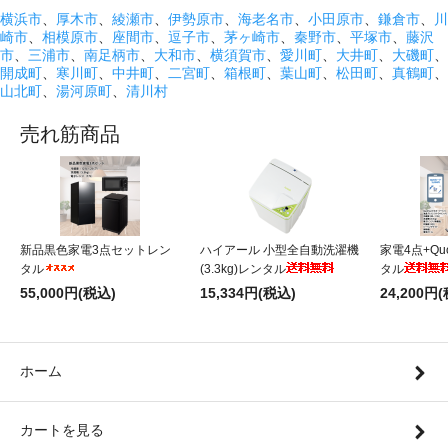
横浜市
、
厚木市
、
綾瀬市
、
伊勢原市
、
海老名市
、
小田原市
、
鎌倉市
、
川
崎市
、
相模原市
、
座間市
、
逗子市
、
茅ヶ崎市
、
秦野市
、
平塚市
、
藤沢
市
、
三浦市
、
南足柄市
、
大和市
、
横須賀市
、
愛川町
、
大井町
、
大磯町
、
開成町
、
寒川町
、
中井町
、
二宮町
、
箱根町
、
葉山町
、
松田町
、
真鶴町
、
山北町
、
湯河原町
、
清川村
売れ筋商品
新品黒色家電3点セットレン
ハイアール 小型全自動洗濯機
家電4点+Qu
タル
(3.3kg)レンタル
タル
55,000円(税込)
15,334円(税込)
24,200円
ホーム
カートを見る