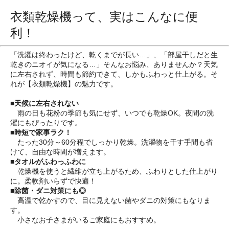
衣類乾燥機って、実はこんなに便
利！
「洗濯は終わったけど、乾くまでが長い…」、「部屋干しだと生
乾きのニオイが気になる…」そんなお悩み、ありませんか？天気
に左右されず、時間も節約できて、しかもふわっと仕上がる。そ
れが【衣類乾燥機】の魅力です。
■
天候に左右されない
雨の日も花粉の季節も気にせず、いつでも乾燥OK。夜間の洗
濯にもぴったりです。
■
時短で家事ラク！
たった30分～60分程でしっかり乾燥。洗濯物を干す手間も省
けて、自由な時間が増えます。
■
タオルがふわっふわに
乾燥機を使うと繊維が立ち上がるため、ふわりとした仕上がり
に。柔軟剤いらずで快適！
■
除菌・ダニ対策にも◎
高温で乾かすので、目に見えない菌やダニの対策にもなりま
す。
小さなお子さまがいるご家庭にもおすすめ。