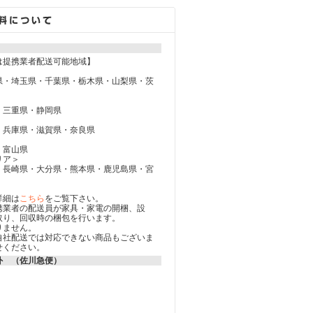
は提携業者配送可能地域】
県・埼玉県・千葉県・栃木県・山梨県・茨
・三重県・静岡県
・兵庫県・滋賀県・奈良県
・富山県
リア＞
・長崎県・大分県・熊本県・鹿児島県・宮
詳細は
こちら
をご覧下さい。
携業者の配送員が家具・家電の開梱、設
取り、回収時の梱包を行います。
りません。
自社配送では対応できない商品もございま
せください。
外 （佐川急便）