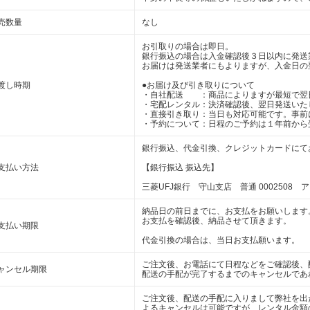
売数量
なし
お引取りの場合は即日。
銀行振込の場合は入金確認後３日以内に発送
お届けは発送業者にもよりますが、入金日の
渡し時期
●お届け及び引き取りについて
・自社配送 ：商品によりますが最短で翌
・宅配レンタル：決済確認後、翌日発送いた
・直接引き取り：当日も対応可能です。事前
・予約について：日程のご予約は１年前から
銀行振込、代金引換、クレジットカードにて
支払い方法
【銀行振込 振込先】
三菱UFJ銀行 守山支店 普通 0002508 
納品日の前日までに、お支払をお願いします
お支払を確認後、納品させて頂きます。
支払い期限
代金引換の場合は、当日お支払願います。
ご注文後、お電話にて日程などをご確認後、
ャンセル期限
配送の手配が完了するまでのキャンセルであ
ご注文後、配送の手配に入りまして弊社を出
よるキャンセルは可能ですが、レンタル金額