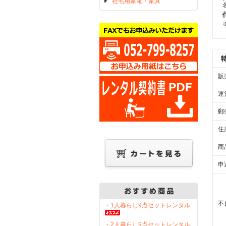
社宅用家電・家具
販
運
郵
住
商
申
不
・1人暮らし9点セットレンタル
・2人暮らし9点セットレンタル