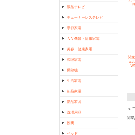
ェル
N
液晶テレビ
チューナーレステレビ
季節家電
ＡＶ機器・情報家電
美容・健康家電
関家
調理家電
ェル
W
掃除機
生活家電
新品家電
新品家具
＜
洗濯用品
関家
照明
ベッド