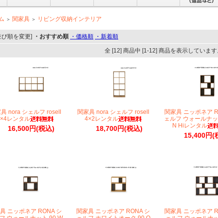
ム
関家具
リビング収納インテリア
＞
＞
並び順を変更]
・おすすめ順
・価格順
・新着順
全 [12] 商品中 [1-12] 商品を表示していま
 nora シェルフ rosell
関家具 nora シェルフ rosell
関家具 ニッポネア R
2×4レンタル
4×2レンタル
ェルフ ウォールナット
N Hiレンタル
16,500円(税込)
18,700円(税込)
15,400円(
具 ニッポネア RONA シ
関家具 ニッポネア RONA シ
関家具 ニッポネア R