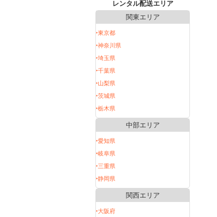
レンタル配送エリア
関東エリア
‣東京都
‣神奈川県
‣埼玉県
‣千葉県
‣山梨県
‣茨城県
‣栃木県
中部エリア
‣愛知県
‣岐阜県
‣三重県
‣静岡県
関西エリア
‣大阪府