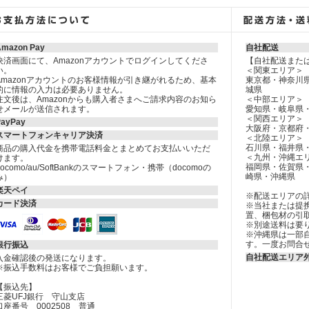
Amazon Pay
自社配送
決済画面にて、Amazonアカウントでログインしてくださ
【自社配送また
い。
＜関東エリア＞
Amazonアカウントのお客様情報が引き継がれるため、基本
東京都・神奈川
的に情報の入力は必要ありません。
城県
注文後は、Amazonからも購入者さまへご請求内容のお知ら
＜中部エリア＞
せメールが送信されます。
愛知県・岐阜県
＜関西エリア＞
PayPay
大阪府・京都府
スマートフォンキャリア決済
＜北陸エリア＞
石川県・福井県
商品の購入代金を携帯電話料金とまとめてお支払いいただ
＜九州・沖縄エ
けます。
福岡県・佐賀県
docomo/au/SoftBankのスマートフォン・携帯（docomoの
崎県・沖縄県
み）
楽天ペイ
※配送エリアの
カード決済
※当社または提
置、梱包材の引
※別途送料は要
※沖縄県は一部
す。一度お問合
銀行振込
自社配送エリア
入金確認後の発送になります。
※振込手数料はお客様でご負担願います。
【振込先】
三菱UFJ銀行 守山支店
口座番号 0002508 普通