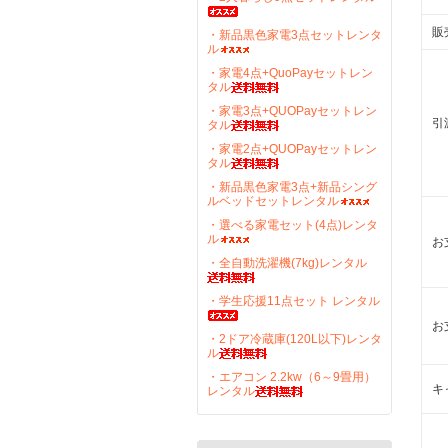
販
・新品黒色家電3点セットレンタ
ル
・家電4点+QuoPayセットレン
タル
・家電3点+QUOPayセットレン
引
タル
・家電2点+QUOPayセットレン
タル
・新品黒色家電3点+新品シング
ルベッドセットレンタル
・選べる家電セット(4点)レンタ
ル
お
・全自動洗濯機(7kg)レンタル
・学生応援11点セット レンタル
お
・2ドア冷蔵庫(120L以下)レンタ
ル
・エアコン 2.2kw（6～9畳用）
キ
レンタル