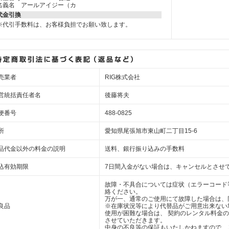
名義名 アールアイジー（カ
代金引換
※代引手数料は、お客様負担でお願い致します。
売業者
RIG株式会社
営統括責任者名
後藤将夫
便番号
488-0825
所
愛知県尾張旭市東山町二丁目15-6
品代金以外の料金の説明
送料、銀行振り込みの手数料
込有効期限
7日間入金がない場合は、キャンセルとさせ
故障・不具合については症状（エラーコード
絡ください。
万が一、通常のご使用にて故障した場合は、
良品
※在庫状況等により代替品がご用意出来ない
使用が困難な場合は、 契約のレンタル料金
させていただきます。
中身の不良等の保証もいたしかねますので、