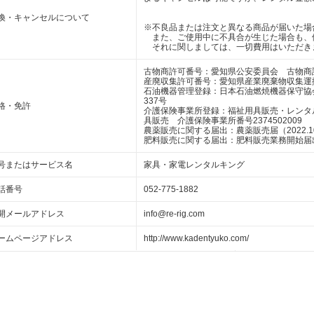
換・キャンセルについて
※不良品または注文と異なる商品が届いた場
また、ご使用中に不具合が生じた場合も、
それに関しましては、一切費用はいただき
古物商許可番号：愛知県公安委員会 古物商許可番
産廃収集許可番号：愛知県産業廃棄物収集運搬業 
石油機器管理登録：日本石油燃焼機器保守協
337号
格・免許
介護保険事業所登録：福祉用具販売・レンタルリ
具販売 介護保険事業所番号2374502009
農薬販売に関する届出：農薬販売届（2022.10
肥料販売に関する届出：肥料販売業務開始届出（2
号またはサービス名
家具・家電レンタルキング
話番号
052-775-1882
開メールアドレス
info@re-rig.com
ームページアドレス
http://www.kadentyuko.com/