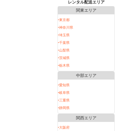
レンタル配送エリア
関東エリア
‣東京都
‣神奈川県
‣埼玉県
‣千葉県
‣山梨県
‣茨城県
‣栃木県
中部エリア
‣愛知県
‣岐阜県
‣三重県
‣静岡県
関西エリア
‣大阪府