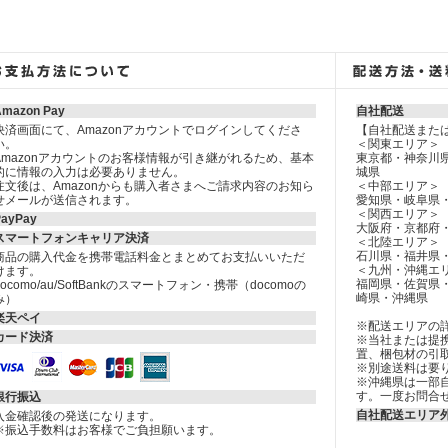
Amazon Pay
自社配送
決済画面にて、Amazonアカウントでログインしてくださ
【自社配送また
い。
＜関東エリア＞
Amazonアカウントのお客様情報が引き継がれるため、基本
東京都・神奈川
的に情報の入力は必要ありません。
城県
注文後は、Amazonからも購入者さまへご請求内容のお知ら
＜中部エリア＞
せメールが送信されます。
愛知県・岐阜県
＜関西エリア＞
PayPay
大阪府・京都府
スマートフォンキャリア決済
＜北陸エリア＞
石川県・福井県
商品の購入代金を携帯電話料金とまとめてお支払いいただ
＜九州・沖縄エ
けます。
福岡県・佐賀県
docomo/au/SoftBankのスマートフォン・携帯（docomoの
崎県・沖縄県
み）
楽天ペイ
※配送エリアの
カード決済
※当社または提
置、梱包材の引
※別途送料は要
※沖縄県は一部
す。一度お問合
銀行振込
自社配送エリア
入金確認後の発送になります。
※振込手数料はお客様でご負担願います。