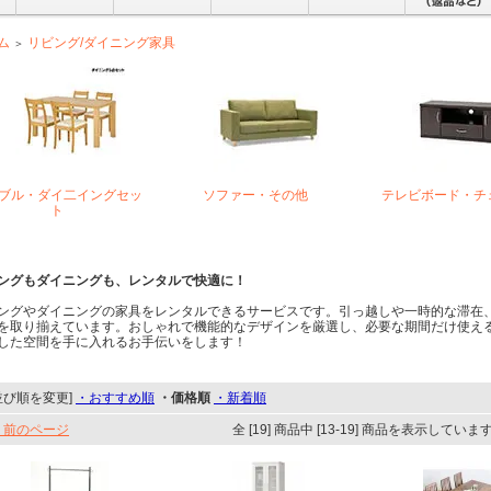
ム
リビング/ダイニング家具
＞
ブル・ダイ二イングセッ
ソファー・その他
テレビボード・チ
ト
ングもダイニングも、レンタルで快適に！
ングやダイニングの家具をレンタルできるサービスです。引っ越しや一時的な滞在
を取り揃えています。おしゃれで機能的なデザインを厳選し、必要な期間だけ使え
した空間を手に入れるお手伝いをします！
並び順を変更]
・おすすめ順
・価格順
・新着順
 前のページ
全 [19] 商品中 [13-19] 商品を表示していま