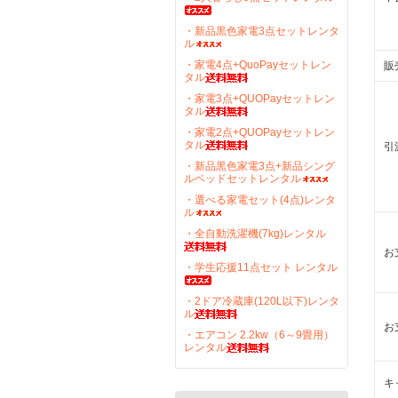
・新品黒色家電3点セットレンタ
ル
・家電4点+QuoPayセットレン
販
タル
・家電3点+QUOPayセットレン
タル
・家電2点+QUOPayセットレン
タル
引
・新品黒色家電3点+新品シング
ルベッドセットレンタル
・選べる家電セット(4点)レンタ
ル
・全自動洗濯機(7kg)レンタル
お
・学生応援11点セット レンタル
・2ドア冷蔵庫(120L以下)レンタ
ル
お
・エアコン 2.2kw（6～9畳用）
レンタル
キ