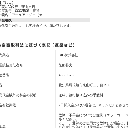
【振込先】
三菱UFJ銀行 守山支店
口座番号 0002508 普通
名義名 アールアイジー（カ
代金引換
※代引手数料は、お客様負担でお願い致します。
売業者
RIG株式会社
営統括責任者名
後藤将夫
便番号
488-0825
所
愛知県尾張旭市東山町二丁目15-6
品代金以外の料金の説明
送料、銀行振り込みの手数料
込有効期限
7日間入金がない場合は、キャンセルとさせ
故障・不具合については症状（エラーコード
絡ください。
万が一、通常のご使用にて故障した場合は、
良品
※在庫状況等により代替品がご用意出来ない