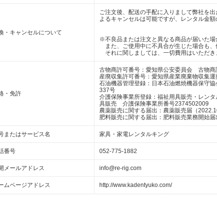
ご注文後、配送の手配に入りまして弊社を出
よるキャンセルは可能ですが、レンタル金額
換・キャンセルについて
※不良品または注文と異なる商品が届いた場
また、ご使用中に不具合が生じた場合も、
それに関しましては、一切費用はいただき
古物商許可番号：愛知県公安委員会 古物商許可番
産廃収集許可番号：愛知県産業廃棄物収集運搬業 
石油機器管理登録：日本石油燃焼機器保守協
337号
格・免許
介護保険事業所登録：福祉用具販売・レンタルリ
具販売 介護保険事業所番号2374502009
農薬販売に関する届出：農薬販売届（2022.10
肥料販売に関する届出：肥料販売業務開始届出（2
号またはサービス名
家具・家電レンタルキング
話番号
052-775-1882
開メールアドレス
info@re-rig.com
ームページアドレス
http://www.kadentyuko.com/