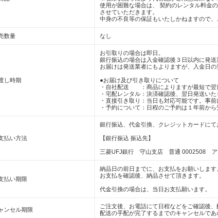
使用が困難な場合は、 契約のレンタル料金
させていただきます。
中身の不良等の保証もいたしかねますので、
売数量
なし
お引取りの場合は即日。
銀行振込の場合は入金確認後３日以内に発送
お届けは発送業者にもよりますが、入金日の
渡し時期
●お届け及び引き取りについて
・自社配送 ：商品によりますが最短で翌
・宅配レンタル：決済確認後、翌日発送いた
・直接引き取り：当日も対応可能です。事前
・予約について：日程のご予約は１年前から
銀行振込、代金引換、クレジットカードにて
支払い方法
【銀行振込 振込先】
三菱UFJ銀行 守山支店 普通 0002508 
納品日の前日までに、お支払をお願いします
お支払を確認後、納品させて頂きます。
支払い期限
代金引換の場合は、当日お支払願います。
ご注文後、お電話にて日程などをご確認後、
ャンセル期限
配送の手配が完了するまでのキャンセルであ