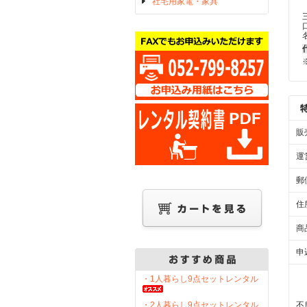
社宅用家電・家具
販
運
郵
住
商
申
・1人暮らし9点セットレンタル
・2人暮らし9点セットレンタル
不