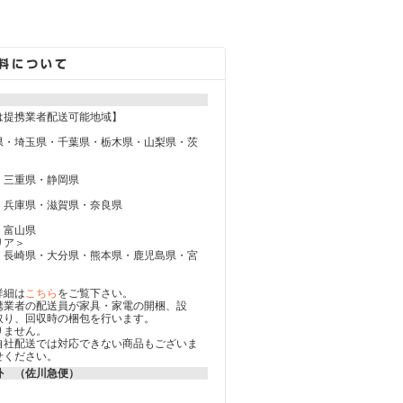
は提携業者配送可能地域】
県・埼玉県・千葉県・栃木県・山梨県・茨
・三重県・静岡県
・兵庫県・滋賀県・奈良県
・富山県
リア＞
・長崎県・大分県・熊本県・鹿児島県・宮
詳細は
こちら
をご覧下さい。
携業者の配送員が家具・家電の開梱、設
取り、回収時の梱包を行います。
りません。
自社配送では対応できない商品もございま
せください。
外 （佐川急便）